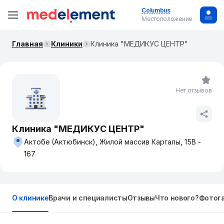
Columbus
Местоположение
Главная
Клиники
Клиника "МЕДИКУС ЦЕНТР"
Нет отзывов
Клиника "МЕДИКУС ЦЕНТР"
Актобе (Актюбинск), Жилой массив Каргалы, 15В -
167
О клинике
Врачи и специалисты
Отзывы
Что нового?
Фотог