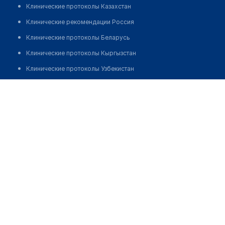
Клинические протоколы Казахстан
Клинические рекомендации Россия
Клинические протоколы Беларусь
Клинические протоколы Кыргызстан
Клинические протоколы Узбекистан
Клинические протоколы диагностики и лечения
Клиника "МЕДИКУС ЦЕНТР"
Обзоры мировой медицинской периодики
Заболевания: обзорные статьи
Новости здравоохранения
Медикаменты
Лабораторные показатели
Медицинские термины
Мобильные приложения
клиникам
МИС для клиники