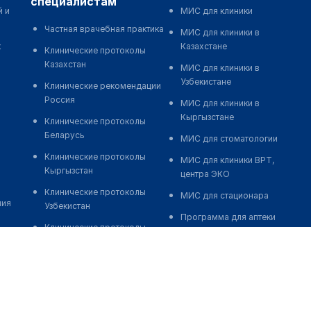
специалистам
й и
МИС для клиники
Частная врачебная практика
МИС для клиники в
к
Казахстане
Клинические протоколы
Казахстан
МИС для клиники в
Узбекистане
Клинические рекомендации
Россия
МИС для клиники в
Кыргызстане
Клинические протоколы
Беларусь
МИС для стоматологии
Клинические протоколы
МИС для клиники ВРТ,
Кыргызстан
центра ЭКО
Клинические протоколы
МИС для стационара
ния
Узбекистан
Программа для аптеки
Клинические протоколы
Автоматизация блока
диагностики и лечения
питания
Обзоры мировой
Реклама и продвижение
медицинской периодики
клиник
Заболевания: обзорные
Разработка сайта клиники