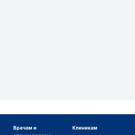
врачам и
клиникам