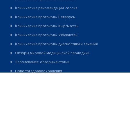
Клинические рекомендации Россия
Клинические протоколы Беларусь
Клинические протоколы Кыргызстан
Клинические протоколы Узбекистан
Клинические протоколы диагностики и лечения
Обзоры мировой медицинской периодики
Заболевания: обзорные статьи
Новости здравоохранения
Стоматологическая клиника "ПРЕЗИДЕНТ" на шоссе
Медикаменты
Энтузиастов
Лабораторные показатели
Позвонить
Медицинские термины
Мобильные приложения
клиникам
МИС для клиники