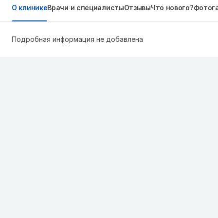
О клинике
Врачи и специалисты
Отзывы
Что нового?
Фотог
Подробная информация не добавлена