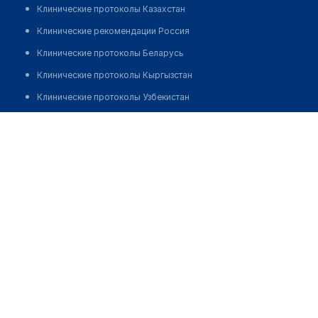
Клинические протоколы Казахстан
Клинические рекомендации Россия
Клинические протоколы Беларусь
Клинические протоколы Кыргызстан
Клинические протоколы Узбекистан
Клинические протоколы диагностики и лечения
Фельдшерско-акушерский пункт с. Введенка
Обзоры мировой медицинской периодики
Позвонить
Заболевания: обзорные статьи
Новости здравоохранения
Медикаменты
Лабораторные показатели
Медицинские термины
Мобильные приложения
клиникам
МИС для клиники