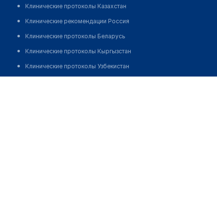
Клинические протоколы Казахстан
Клинические рекомендации Россия
Клинические протоколы Беларусь
Клинические протоколы Кыргызстан
Клинические протоколы Узбекистан
Клинические протоколы диагностики и лечения
Гинекологическая клиника "ГАЛЕНИКА"
Обзоры мировой медицинской периодики
Заболевания: обзорные статьи
Новости здравоохранения
Медикаменты
Лабораторные показатели
Медицинские термины
Мобильные приложения
клиникам
МИС для клиники