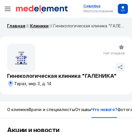
Columbus
Местоположение
Главная
Клиники
Гинекологическая клиника "ГАЛЕНИКА"
Нет отзывов
Гинекологическая клиника "ГАЛЕНИКА"
Тараз, мкр 3, д. 14
О клинике
Врачи и специалисты
Отзывы
Что нового?
Фотог
Акции и новости