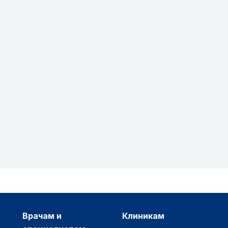
врачам и
клиникам