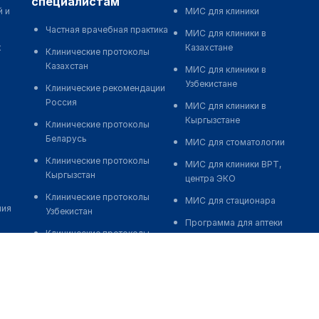
специалистам
й и
МИС для клиники
Частная врачебная практика
МИС для клиники в
к
Казахстане
Клинические протоколы
Казахстан
МИС для клиники в
Узбекистане
Клинические рекомендации
Россия
МИС для клиники в
Кыргызстане
Клинические протоколы
Беларусь
МИС для стоматологии
Клинические протоколы
МИС для клиники ВРТ,
Кыргызстан
центра ЭКО
Клинические протоколы
МИС для стационара
ния
Узбекистан
Программа для аптеки
Клинические протоколы
Автоматизация блока
диагностики и лечения
питания
Обзоры мировой
Реклама и продвижение
медицинской периодики
клиник
Заболевания: обзорные
Разработка сайта клиники