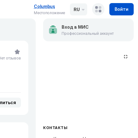
Columbus
Войти
RU
Местоположение
Вход в МИС
Профессиональный аккаунт
Нет отзывов
литься
КОНТАКТЫ