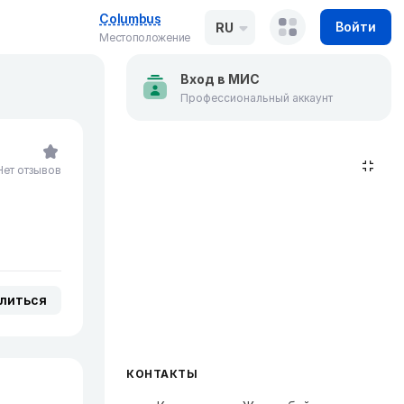
Columbus
Войти
RU
Местоположение
Вход в МИС
Профессиональный аккаунт
Нет отзывов
литься
КОНТАКТЫ