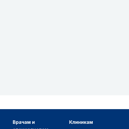
врачам и
клиникам