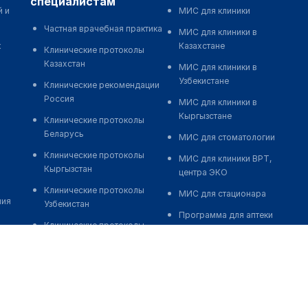
специалистам
й и
МИС для клиники
Частная врачебная практика
МИС для клиники в
к
Казахстане
Клинические протоколы
Казахстан
МИС для клиники в
Узбекистане
Клинические рекомендации
Россия
МИС для клиники в
Кыргызстане
Клинические протоколы
Беларусь
МИС для стоматологии
Клинические протоколы
МИС для клиники ВРТ,
Кыргызстан
центра ЭКО
Клинические протоколы
МИС для стационара
ния
Узбекистан
Программа для аптеки
Клинические протоколы
Автоматизация блока
диагностики и лечения
питания
Обзоры мировой
Реклама и продвижение
медицинской периодики
клиник
Заболевания: обзорные
Разработка сайта клиники