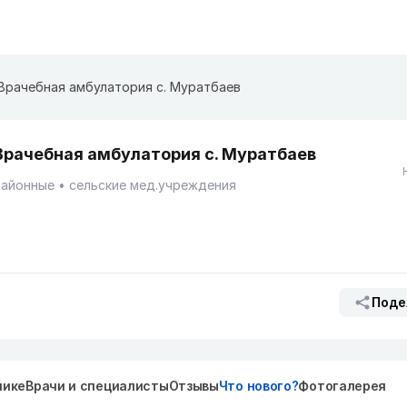
Врачебная амбулатория с. Муратбаев
Врачебная амбулатория с. Муратбаев
Районные
сельские мед.учреждения
Поде
нике
Врачи и специалисты
Отзывы
Что нового?
Фотогалерея