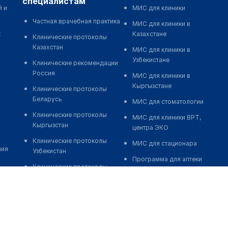
специалистам
й и
МИС для клиники
Частная врачебная практика
МИС для клиники в
к
Казахстане
Клинические протоколы
Казахстан
МИС для клиники в
Узбекистане
Клинические рекомендации
Россия
МИС для клиники в
Кыргызстане
Клинические протоколы
Беларусь
МИС для стоматологии
Клинические протоколы
МИС для клиники ВРТ,
Кыргызстан
центра ЭКО
Клинические протоколы
МИС для стационара
ния
Узбекистан
Программа для аптеки
Клинические протоколы
Автоматизация блока
диагностики и лечения
питания
Обзоры мировой
Реклама и продвижение
медицинской периодики
клиник
Заболевания: обзорные
Разработка сайта клиники