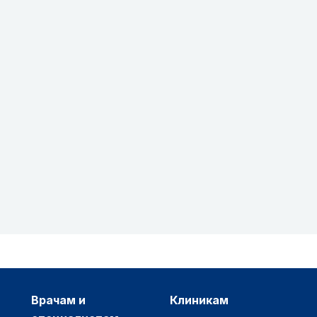
врачам и
клиникам