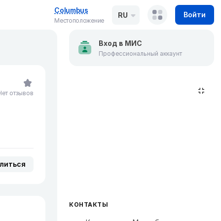
Columbus
Войти
RU
Местоположение
Вход в МИС
Профессиональный аккаунт
Нет отзывов
литься
КОНТАКТЫ