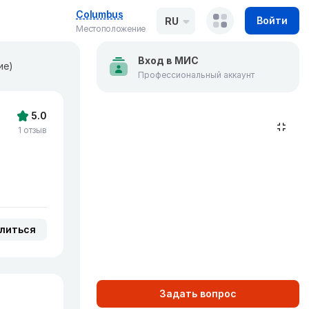
Columbus
Войти
RU
Местоположение
Вход в МИС
ие)
Профессиональный аккаунт
5.0
1 отзыв
литься
Задать вопрос