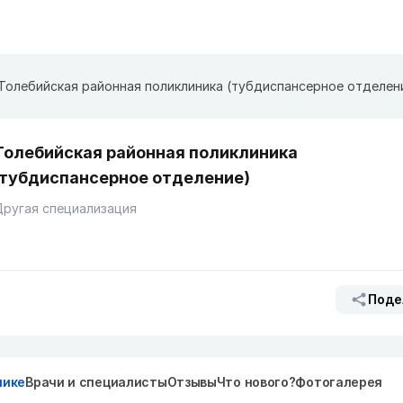
Толебийская районная поликлиника (тубдиспансерное отделен
Толебийская районная поликлиника
(тубдиспансерное отделение)
ругая специализация
Поде
нике
Врачи и специалисты
Отзывы
Что нового?
Фотогалерея