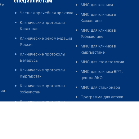
специалистам
й и
МИС для клиники
Частная врачебная практика
МИС для клиники в
к
Казахстане
Клинические протоколы
Казахстан
МИС для клиники в
Узбекистане
Клинические рекомендации
Россия
МИС для клиники в
Кыргызстане
Клинические протоколы
Беларусь
МИС для стоматологии
Клинические протоколы
МИС для клиники ВРТ,
Кыргызстан
центра ЭКО
Клинические протоколы
МИС для стационара
ния
Узбекистан
Программа для аптеки
Клинические протоколы
Автоматизация блока
диагностики и лечения
питания
Обзоры мировой
Реклама и продвижение
медицинской периодики
клиник
Заболевания: обзорные
Разработка сайта клиники