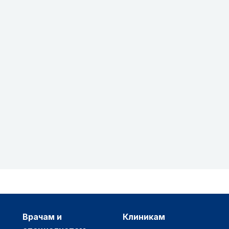
врачам и
клиникам