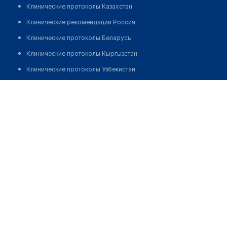
Клинические протоколы Казахстан
Клинические рекомендации Россия
Клинические протоколы Беларусь
Клинические протоколы Кыргызстан
Клинические протоколы Узбекистан
Клинические протоколы диагностики и лечения
Медико-санитарная часть "НЕФТЯНИК"
Обзоры мировой медицинской периодики
Позвонить
Заболевания: обзорные статьи
Новости здравоохранения
Медикаменты
Лабораторные показатели
Медицинские термины
Мобильные приложения
клиникам
МИС для клиники