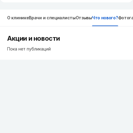
О клинике
Врачи и специалисты
Отзывы
Что нового?
Фотог
Акции и новости
Пока нет публикаций