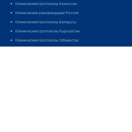
Клинические протоколы Казахстан
Клинические рекомендации Россия
Клинические протоколы Беларусь
Клинические протоколы Кыргызстан
Клинические протоколы Узбекистан
Клинические протоколы диагностики и лечения
Медицинский центр "ANIMED"
Обзоры мировой медицинской периодики
Позвонить
Заболевания: обзорные статьи
Новости здравоохранения
Медикаменты
Лабораторные показатели
Медицинские термины
Мобильные приложения
клиникам
МИС для клиники