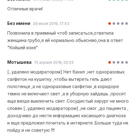
Отличные врачи!
Без имени
29 июля 2019, 17:53
Позвонила в приемный чтоб записаться,ответила
женщина грубо,я ей нормально обьесняю,она в ответ
"Койшей коке"
Мотышева
15 апреля 2018, 00:25
[...удалено модератором] Нет бахил ,нет одноразовых
салфеток на кушетку ,чтобы вытереть гель дают
полотенце ,а не одноразовые салфетки ,в коридоре
темно не включают свет ,а в уборную зайдешь ,просят
еще везде выключить свет .Сосудистый хирург не много
словен [...удалено модератором] ,не смог ,до пациента ,
доходчиво до нести информацию касающего диагноза
и еще предложил почитать в интернете .Больше туда не
пойду и не советую !!!!