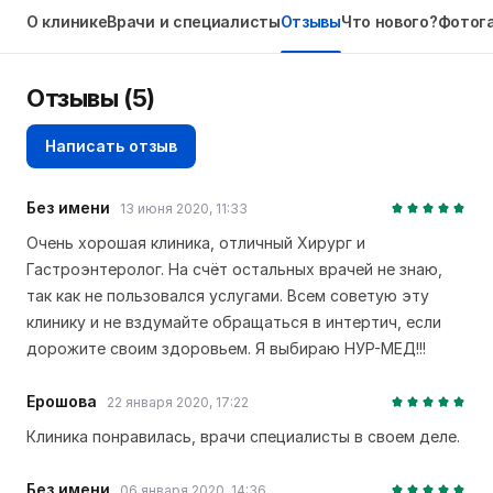
О клинике
Врачи и специалисты
Отзывы
Что нового?
Фотог
Отзывы
(5)
Написать отзыв
Без имени
13 июня 2020, 11:33
Очень хорошая клиника, отличный Хирург и
Гастроэнтеролог. На счёт остальных врачей не знаю,
так как не пользовался услугами. Всем советую эту
клинику и не вздумайте обращаться в интертич, если
дорожите своим здоровьем. Я выбираю НУР-МЕД!!!
Ерошова
22 января 2020, 17:22
Клиника понравилась, врачи специалисты в своем деле.
Без имени
06 января 2020, 14:36