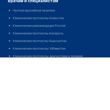
врачам и специалистам
Частная врачебная практика
Клинические протоколы Казахстан
Клинические рекомендации Россия
Клинические протоколы Беларусь
Клинические протоколы Кыргызстан
Клинические протоколы Узбекистан
Клинические протоколы диагностики и лечения
Офтальмологический центр "ПЕРВАЯ ГЛАЗНАЯ КЛИНИКА"
Обзоры мировой медицинской периодики
Позвонить
Заболевания: обзорные статьи
Новости здравоохранения
Медикаменты
Лабораторные показатели
Медицинские термины
Мобильные приложения