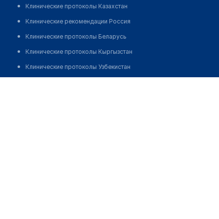
Клинические протоколы Казахстан
Клинические рекомендации Россия
Клинические протоколы Беларусь
Клинические протоколы Кыргызстан
Клинические протоколы Узбекистан
Клинические протоколы диагностики и лечения
Медицинский пункт с. Чижа-1
Обзоры мировой медицинской периодики
Позвонить
Заболевания: обзорные статьи
Новости здравоохранения
Медикаменты
Лабораторные показатели
Медицинские термины
Мобильные приложения
клиникам
МИС для клиники