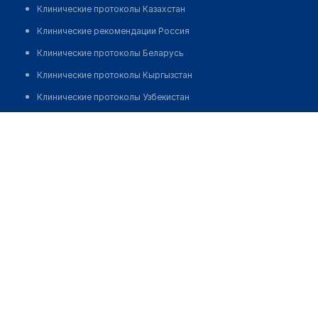
Клинические протоколы Казахстан
Клинические рекомендации Россия
Клинические протоколы Беларусь
Клинические протоколы Кыргызстан
Клинические протоколы Узбекистан
Клинические протоколы диагностики и лечения
Медицинский центр "НАША КЛИНИКА" в Новое
Девяткино
Обзоры мировой медицинской периодики
Заболевания: обзорные статьи
Позвонить
Новости здравоохранения
Медикаменты
Лабораторные показатели
Медицинские термины
Мобильные приложения
клиникам
МИС для клиники