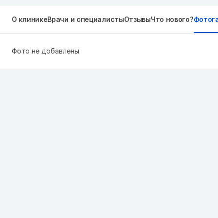
О клинике
Врачи и специалисты
Отзывы
Что нового?
Фотог
Фото не добавлены