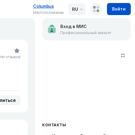
Columbus
Войти
RU
Местоположение
Вход в МИС
Профессиональный аккаунт
Нет отзывов
литься
КОНТАКТЫ