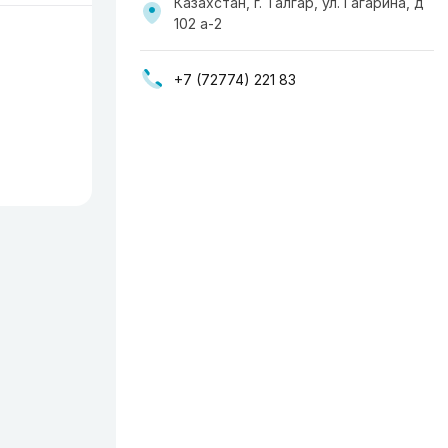
Казахстан, г. Талгар, ул. Гагарина, д
102 а-2
+7 (72774) 221 83