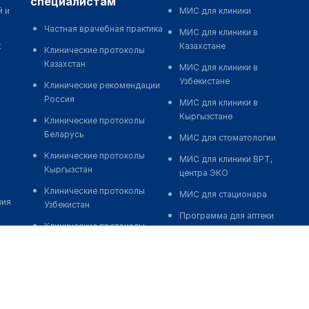
специалистам
й и
МИС для клиники
Частная врачебная практика
МИС для клиники в
к
Казахстане
Клинические протоколы
Казахстан
МИС для клиники в
Узбекистане
Клинические рекомендации
Россия
МИС для клиники в
Кыргызстане
Клинические протоколы
Беларусь
МИС для стоматологии
Клинические протоколы
МИС для клиники ВРТ,
Кыргызстан
центра ЭКО
Клинические протоколы
МИС для стационара
ния
Узбекистан
Программа для аптеки
Клинические протоколы
Автоматизация блока
диагностики и лечения
питания
Обзоры мировой
Реклама и продвижение
медицинской периодики
клиник
Заболевания: обзорные
Разработка сайта клиники