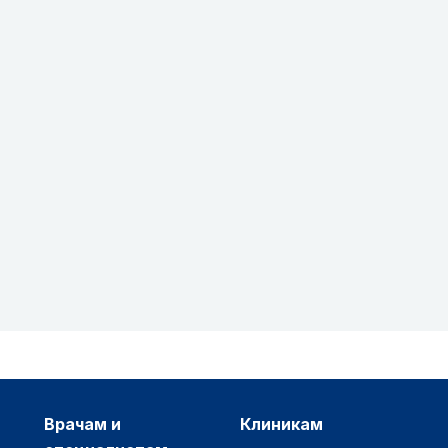
врачам и
клиникам