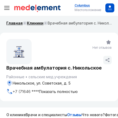
Columbus
Местоположение
Главная
Клиники
Врачебная амбулатория с. Никольское
Нет отзывов
Врачебная амбулатория с. Никольское
Районные
сельские мед.учреждения
Никольское, ул. Советская, д. 5
+7 (71646 ****
Показать полностью
О клинике
Врачи и специалисты
Отзывы
Что нового?
Фотог