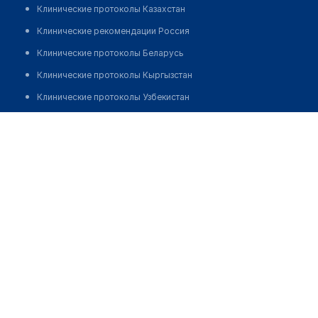
Клинические протоколы Казахстан
Клинические рекомендации Россия
Клинические протоколы Беларусь
Клинические протоколы Кыргызстан
Клинические протоколы Узбекистан
Клинические протоколы диагностики и лечения
Врачебная амбулатория с. Никольское
Обзоры мировой медицинской периодики
Позвонить
Заболевания: обзорные статьи
Новости здравоохранения
Медикаменты
Лабораторные показатели
Медицинские термины
Мобильные приложения
клиникам
МИС для клиники