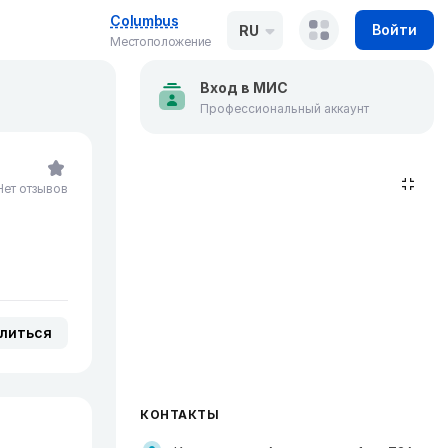
Columbus
Войти
RU
Местоположение
Вход в МИС
Профессиональный аккаунт
Нет отзывов
литься
КОНТАКТЫ