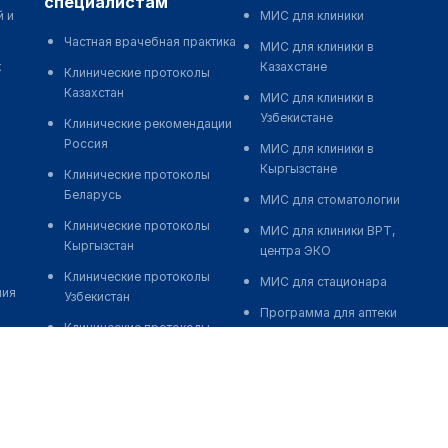
специалистам
й и
МИС для клиники
Частная врачебная практика
МИС для клиники в
к
Казахстане
Клинические протоколы
Казахстан
МИС для клиники в
Узбекистане
Клинические рекомендации
Россия
МИС для клиники в
Кыргызстане
Клинические протоколы
Беларусь
МИС для стоматологии
Клинические протоколы
МИС для клиники ВРТ,
Кыргызстан
центра ЭКО
Клинические протоколы
МИС для стационара
ния
Узбекистан
Программа для аптеки
Клинические протоколы
Автоматизация блока
диагностики и лечения
питания
Обзоры мировой
Реклама и продвижение
медицинской периодики
клиник
Заболевания: обзорные
Разработка сайта клиники