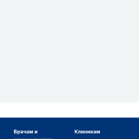
врачам и
клиникам