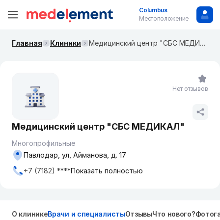
Columbus
Местоположение
Главная
Клиники
Медицинский центр "СБС МЕДИКАЛ"
Нет отзывов
Медицинский центр "СБС МЕДИКАЛ"
Многопрофильные
Павлодар, ул, Айманова, д. 17
+7 (7182) ****
Показать полностью
О клинике
Врачи и специалисты
Отзывы
Что нового?
Фотог