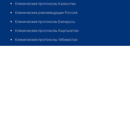
Клинические протоколы Казахстан
Клинические рекомендации Россия
Клинические протоколы Беларусь
Клинические протоколы Кыргызстан
Клинические протоколы Узбекистан
Клинические протоколы диагностики и лечения
Медицинский центр "СБС МЕДИКАЛ"
Обзоры мировой медицинской периодики
Позвонить
Заболевания: обзорные статьи
Новости здравоохранения
Медикаменты
Лабораторные показатели
Медицинские термины
Мобильные приложения
клиникам
МИС для клиники