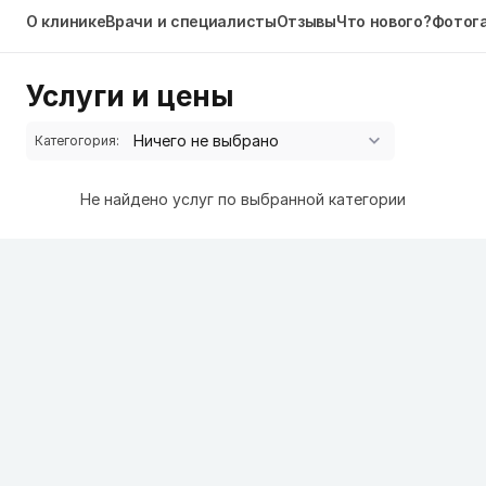
О клинике
Врачи и специалисты
Отзывы
Что нового?
Фотог
Услуги и цены
Категогория:
Не найдено услуг по выбранной категории