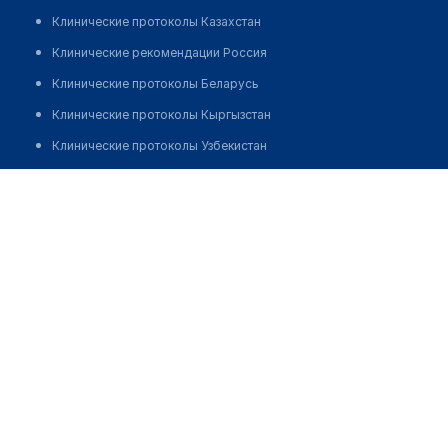
Клинические протоколы Казахстан
Клинические рекомендации Россия
Клинические протоколы Беларусь
Клинические протоколы Кыргызстан
Клинические протоколы Узбекистан
Клинические протоколы диагностики и лечения
Детская поликлиника №1
Обзоры мировой медицинской периодики
Позвонить
Заболевания: обзорные статьи
Новости здравоохранения
Медикаменты
Лабораторные показатели
Медицинские термины
Мобильные приложения
клиникам