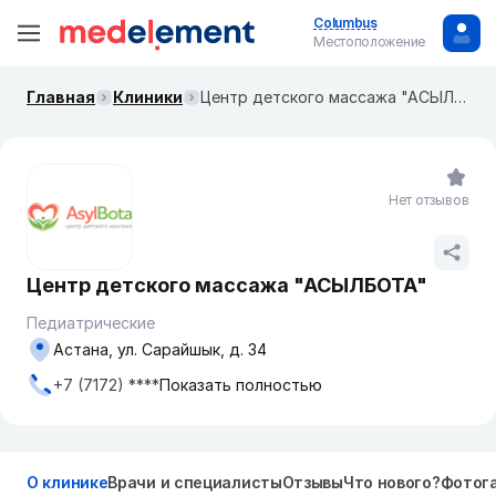
Columbus
Местоположение
Главная
Клиники
Центр детского массажа "АСЫЛБОТА"
Нет отзывов
Центр детского массажа "АСЫЛБОТА"
Педиатрические
Астана, ул. Сарайшык, д. 34
+7 (7172) ****
Показать полностью
О клинике
Врачи и специалисты
Отзывы
Что нового?
Фотог