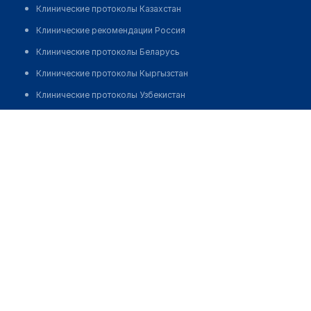
Клинические протоколы Казахстан
Клинические рекомендации Россия
Клинические протоколы Беларусь
Клинические протоколы Кыргызстан
Клинические протоколы Узбекистан
Клинические протоколы диагностики и лечения
Центр детского массажа "АСЫЛБОТА"
Обзоры мировой медицинской периодики
Позвонить
Заболевания: обзорные статьи
Новости здравоохранения
Медикаменты
Лабораторные показатели
Медицинские термины
Мобильные приложения
клиникам
МИС для клиники