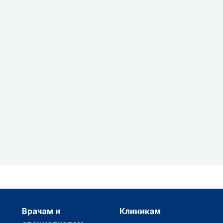
врачам и
клиникам