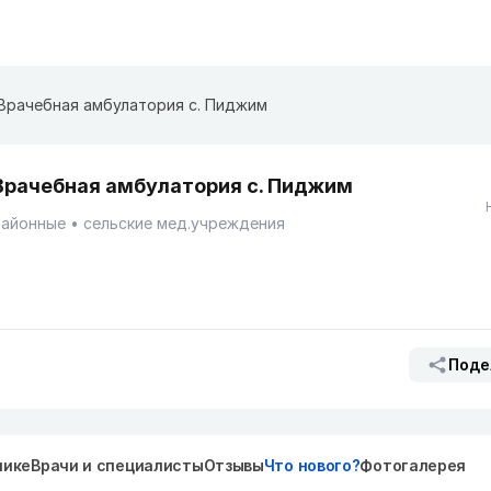
Врачебная амбулатория с. Пиджим
Врачебная амбулатория с. Пиджим
Районные
сельские мед.учреждения
Поде
нике
Врачи и специалисты
Отзывы
Что нового?
Фотогалерея