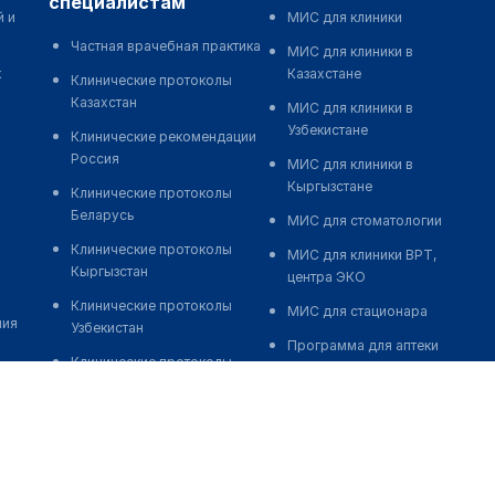
специалистам
й и
МИС для клиники
Частная врачебная практика
МИС для клиники в
к
Казахстане
Клинические протоколы
Казахстан
МИС для клиники в
Узбекистане
Клинические рекомендации
Россия
МИС для клиники в
Кыргызстане
Клинические протоколы
Беларусь
МИС для стоматологии
Клинические протоколы
МИС для клиники ВРТ,
Кыргызстан
центра ЭКО
Клинические протоколы
МИС для стационара
ния
Узбекистан
Программа для аптеки
Клинические протоколы
Автоматизация блока
диагностики и лечения
питания
Обзоры мировой
Реклама и продвижение
медицинской периодики
клиник
Заболевания: обзорные
Разработка сайта клиники