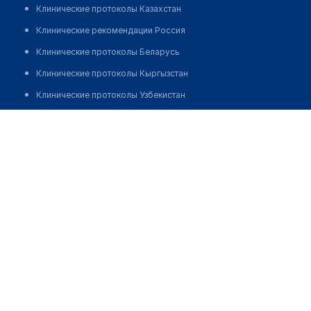
Клинические протоколы Казахстан
Клинические рекомендации Россия
Клинические протоколы Беларусь
Клинические протоколы Кыргызстан
Клинические протоколы Узбекистан
Клинические протоколы диагностики и лечения
Медицинский центр "GRAVITA FAMILY CLINIC". Филиал 2
Обзоры мировой медицинской периодики
Позвонить
Заболевания: обзорные статьи
Новости здравоохранения
Медикаменты
Лабораторные показатели
Медицинские термины
Мобильные приложения
клиникам
МИС для клиники