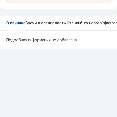
О клинике
Врачи и специалисты
Отзывы
Что нового?
Фотог
Подробная информация не добавлена