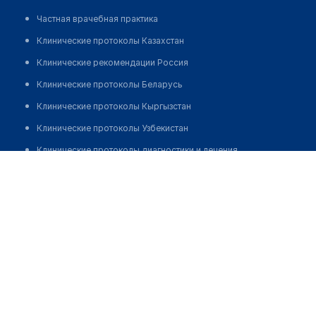
Частная врачебная практика
Клинические протоколы Казахстан
Клинические рекомендации Россия
Клинические протоколы Беларусь
Клинические протоколы Кыргызстан
Клинические протоколы Узбекистан
Клинические протоколы диагностики и лечения
Клиника "ЦЕНТР ЭКО"
Обзоры мировой медицинской периодики
Позвонить
Заболевания: обзорные статьи
Новости здравоохранения
Медикаменты
Лабораторные показатели
Медицинские термины
Мобильные приложения