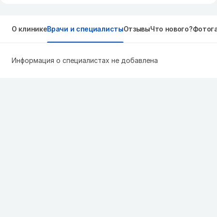
О клинике
Врачи и специалисты
Отзывы
Что нового?
Фотог
Информация о специалистах не добавлена