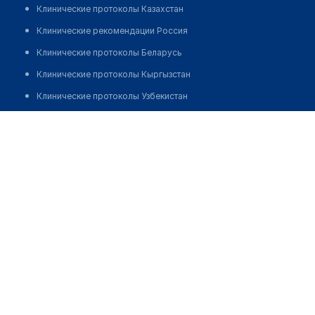
Клинические протоколы Казахстан
Клинические рекомендации Россия
Клинические протоколы Беларусь
Клинические протоколы Кыргызстан
Клинические протоколы Узбекистан
Клинические протоколы диагностики и лечения
Стоматология "ИЗИСМАЙЛ"
Обзоры мировой медицинской периодики
Позвонить
Заболевания: обзорные статьи
Новости здравоохранения
Медикаменты
Лабораторные показатели
Медицинские термины
Мобильные приложения
клиникам
МИС для клиники