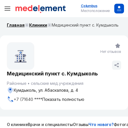
Columbus
Местоположение
Главная
Клиники
Медицинский пункт с. Кумдыколь
Нет отзывов
Медицинский пункт с. Кумдыколь
Районные
сельские мед.учреждения
Кумдыколь, ул. Абаскалова, д. 4
+7 (71640 ****
Показать полностью
О клинике
Врачи и специалисты
Отзывы
Что нового?
Фотог