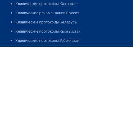
Клинические протоколы Казахстан
Клинические рекомендации Россия
Клинические протоколы Беларусь
Клинические протоколы Кыргызстан
Клинические протоколы Узбекистан
Клинические протоколы диагностики и лечения
Медицинский пункт с. Кумдыколь
Обзоры мировой медицинской периодики
Позвонить
Заболевания: обзорные статьи
Новости здравоохранения
Медикаменты
Лабораторные показатели
Медицинские термины
Мобильные приложения
клиникам
МИС для клиники