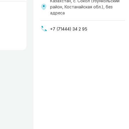
Казахстан, с. Сокол (Узункольский
район, Костанайская обл.), без
адреса
+7 (71444) 34 2 95