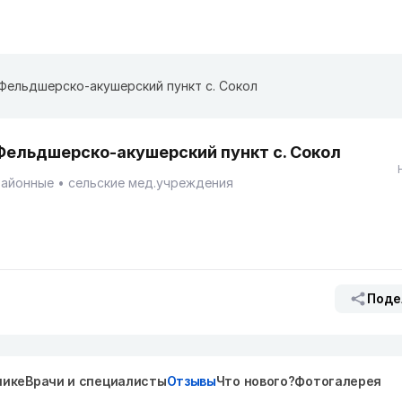
Фельдшерско-акушерский пункт с. Сокол
Фельдшерско-акушерский пункт с. Сокол
Районные
сельские мед.учреждения
Поде
нике
Врачи и специалисты
Отзывы
Что нового?
Фотогалерея