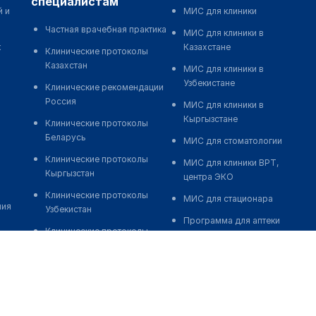
специалистам
й и
МИС для клиники
Частная врачебная практика
МИС для клиники в
к
Казахстане
Клинические протоколы
Казахстан
МИС для клиники в
Узбекистане
Клинические рекомендации
Россия
МИС для клиники в
Кыргызстане
Клинические протоколы
Беларусь
МИС для стоматологии
Клинические протоколы
МИС для клиники ВРТ,
Кыргызстан
центра ЭКО
Клинические протоколы
МИС для стационара
ния
Узбекистан
Программа для аптеки
Клинические протоколы
Автоматизация блока
диагностики и лечения
питания
Обзоры мировой
Реклама и продвижение
медицинской периодики
клиник
Заболевания: обзорные
Разработка сайта клиники