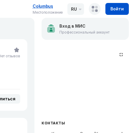
Columbus
Войти
RU
Местоположение
Вход в МИС
Профессиональный аккаунт
Нет отзывов
литься
КОНТАКТЫ