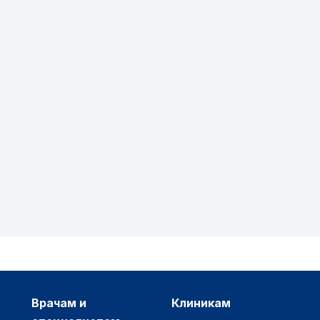
врачам и
клиникам