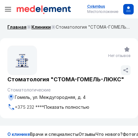
Columbus
Местоположение
Главная
Клиники
Стоматология "СТОМА-ГОМЕЛЬ-ЛЮКС"
Нет отзывов
Стоматология "СТОМА-ГОМЕЛЬ-ЛЮКС"
Стоматологические
Гомель, ул. Междугородняя, д. 4
+375 232 ****
Показать полностью
О клинике
Врачи и специалисты
Отзывы
Что нового?
Фотог