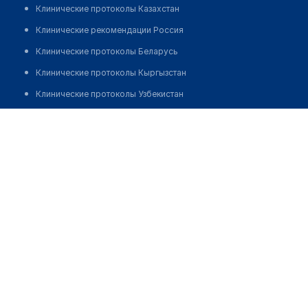
Клинические протоколы Казахстан
Клинические рекомендации Россия
Клинические протоколы Беларусь
Клинические протоколы Кыргызстан
Клинические протоколы Узбекистан
Клинические протоколы диагностики и лечения
Стоматология "СТОМА-ГОМЕЛЬ-ЛЮКС"
Обзоры мировой медицинской периодики
Позвонить
Заболевания: обзорные статьи
Новости здравоохранения
Медикаменты
Лабораторные показатели
Медицинские термины
Мобильные приложения
клиникам
МИС для клиники