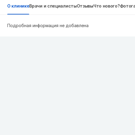
О клинике
Врачи и специалисты
Отзывы
Что нового?
Фотог
Подробная информация не добавлена