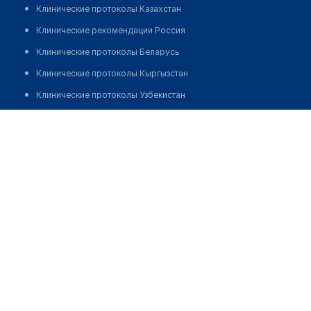
Клинические протоколы Казахстан
Клинические рекомендации Россия
Клинические протоколы Беларусь
Клинические протоколы Кыргызстан
Клинические протоколы Узбекистан
Клинические протоколы диагностики и лечения
Медицинский центр "КАРДИО ПЛЮС"
Обзоры мировой медицинской периодики
Позвонить
Заболевания: обзорные статьи
Новости здравоохранения
Медикаменты
Лабораторные показатели
Медицинские термины
Мобильные приложения
клиникам
МИС для клиники