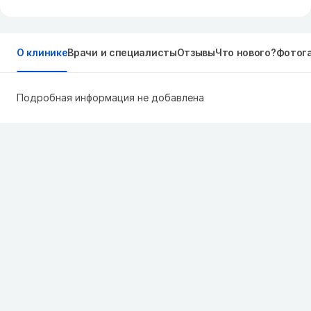
О клинике
Врачи и специалисты
Отзывы
Что нового?
Фотог
Подробная информация не добавлена