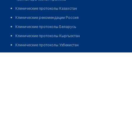
Клинические протоколы Казахстан
Клинические рекомендации Россия
Клинические протоколы Беларусь
Клинические протоколы Кыргызстан
Клинические протоколы Узбекистан
Клинические протоколы диагностики и лечения
Стоматологическая клиника "NANO DENT"
Обзоры мировой медицинской периодики
Позвонить
Заболевания: обзорные статьи
Новости здравоохранения
Медикаменты
Лабораторные показатели
Медицинские термины
Мобильные приложения
клиникам