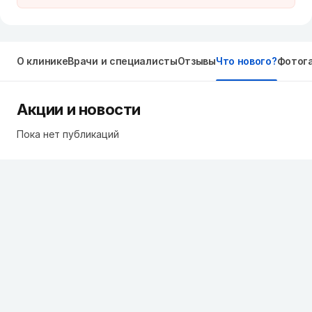
О клинике
Врачи и специалисты
Отзывы
Что нового?
Фотог
Акции и новости
Пока нет публикаций