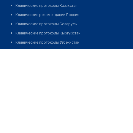
Клинические протоколы Казахстан
Клинические рекомендации Россия
Клинические протоколы Беларусь
Клинические протоколы Кыргызстан
Клинические протоколы Узбекистан
Клинические протоколы диагностики и лечения
Клиника "ДОКТОР ЛОР" Уральск
Обзоры мировой медицинской периодики
Позвонить
Заболевания: обзорные статьи
Новости здравоохранения
Медикаменты
Лабораторные показатели
Медицинские термины
Мобильные приложения
клиникам