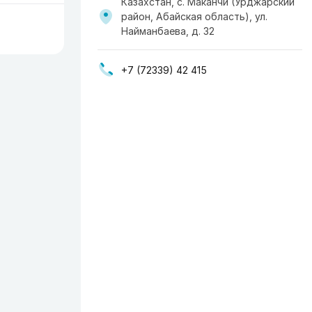
Казахстан, с. Маканчи (Урджарский
район, Абайская область), ул.
Найманбаева, д. 32
+7 (72339) 42 415