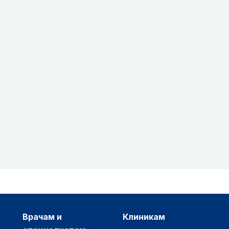
врачам и
клиникам