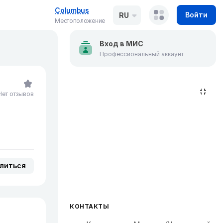
Columbus
Войти
RU
Местоположение
Вход в МИС
Профессиональный аккаунт
Нет отзывов
литься
КОНТАКТЫ