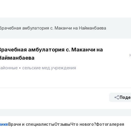
Врачебная амбулатория с. Маканчи на Найманбаева
Врачебная амбулатория с. Маканчи на
Найманбаева
Районные
сельские мед.учреждения
Поде
нике
Врачи и специалисты
Отзывы
Что нового?
Фотогалерея