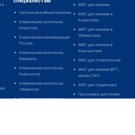
специалистам
й и
МИС для клиники
Частная врачебная практика
МИС для клиники в
к
Казахстане
Клинические протоколы
Казахстан
МИС для клиники в
Узбекистане
Клинические рекомендации
Россия
МИС для клиники в
Кыргызстане
Клинические протоколы
Беларусь
МИС для стоматологии
Клинические протоколы
МИС для клиники ВРТ,
Кыргызстан
центра ЭКО
Клинические протоколы
МИС для стационара
ния
Узбекистан
Программа для аптеки
Клинические протоколы
Автоматизация блока
диагностики и лечения
питания
Обзоры мировой
Реклама и продвижение
медицинской периодики
клиник
Заболевания: обзорные
Разработка сайта клиники