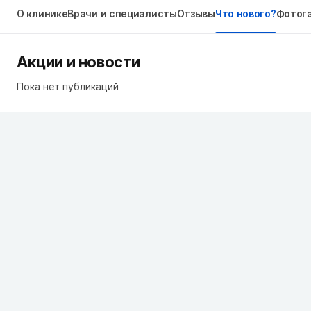
О клинике
Врачи и специалисты
Отзывы
Что нового?
Фотог
Акции и новости
Пока нет публикаций