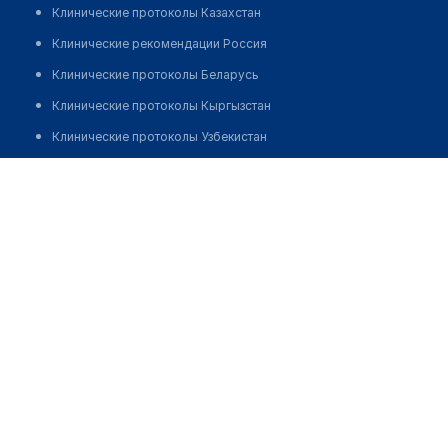
Клинические протоколы Казахстан
Клинические рекомендации Россия
Клинические протоколы Беларусь
Клинические протоколы Кыргызстан
Клинические протоколы Узбекистан
Клинические протоколы диагностики и лечения
Стоматология "DENTAL CARE PLUS"
Обзоры мировой медицинской периодики
Позвонить
Заболевания: обзорные статьи
Новости здравоохранения
Медикаменты
Лабораторные показатели
Медицинские термины
Мобильные приложения
клиникам
МИС для клиники