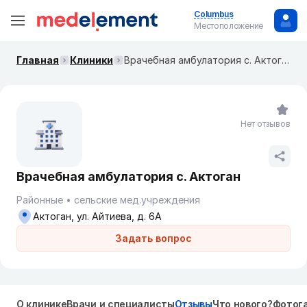
Columbus
Местоположение
Главная
Клиники
Врачебная амбулатория с. Актоган
Нет отзывов
Врачебная амбулатория с. Актоган
Районные
сельские мед.учреждения
Актоган, ул. Айтиева, д. 6А
Задать вопрос
О клинике
Врачи и специалисты
Отзывы
Что нового?
Фотог