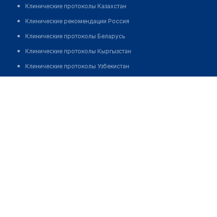
Клинические протоколы Казахстан
Клинические рекомендации Россия
Клинические протоколы Беларусь
Клинические протоколы Кыргызстан
Клинические протоколы Узбекистан
Клинические протоколы диагностики и лечения
Врачебная амбулатория с. Актоган
Обзоры мировой медицинской периодики
Позвонить
Заболевания: обзорные статьи
Новости здравоохранения
Медикаменты
Лабораторные показатели
Медицинские термины
Мобильные приложения
клиникам
МИС для клиники