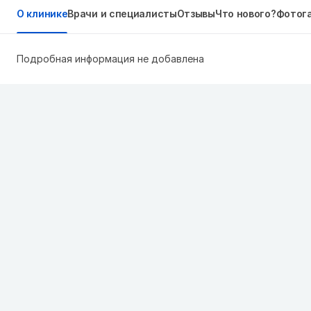
О клинике
Врачи и специалисты
Отзывы
Что нового?
Фотог
Подробная информация не добавлена