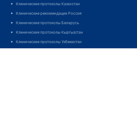
Клинические протоколы Казахстан
Клинические рекомендации Россия
Клинические протоколы Беларусь
Клинические протоколы Кыргызстан
Клинические протоколы Узбекистан
Клинические протоколы диагностики и лечения
​Стоматологический центр "ARTIMED"
Обзоры мировой медицинской периодики
Позвонить
Заболевания: обзорные статьи
Новости здравоохранения
Медикаменты
Лабораторные показатели
Медицинские термины
Мобильные приложения
клиникам
МИС для клиники