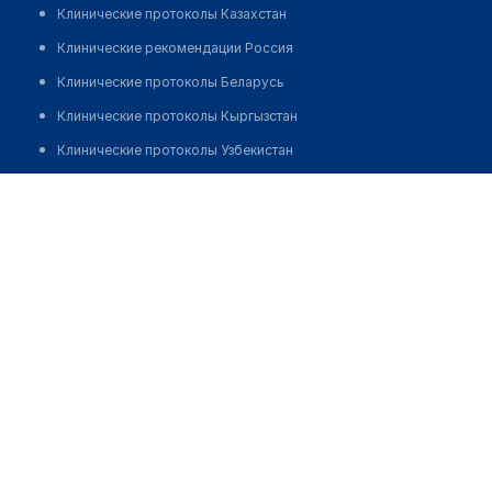
Клинические протоколы Казахстан
Клинические рекомендации Россия
Клинические протоколы Беларусь
Клинические протоколы Кыргызстан
Клинические протоколы Узбекистан
Клинические протоколы диагностики и лечения
Медицинская клиника "БУДЬ ЗДОРОВ" на ​​Мытной
Обзоры мировой медицинской периодики
Позвонить
Заболевания: обзорные статьи
Новости здравоохранения
Медикаменты
Лабораторные показатели
Медицинские термины
Мобильные приложения
клиникам
МИС для клиники