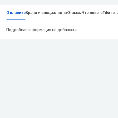
О клинике
Врачи и специалисты
Отзывы
Что нового?
Фотог
Подробная информация не добавлена