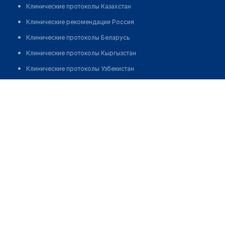
Клинические протоколы Казахстан
Клинические рекомендации Россия
Клинические протоколы Беларусь
Клинические протоколы Кыргызстан
Клинические протоколы Узбекистан
Клинические протоколы диагностики и лечения
Многопрофильный медицинский центр "ГЕНЕЗИС"
Обзоры мировой медицинской периодики
Позвонить
Заболевания: обзорные статьи
Новости здравоохранения
Медикаменты
Лабораторные показатели
Медицинские термины
Мобильные приложения
клиникам
МИС для клиники