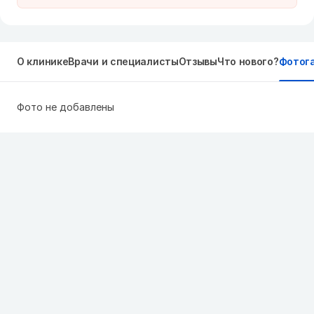
О клинике
Врачи и специалисты
Отзывы
Что нового?
Фотог
Фото не добавлены