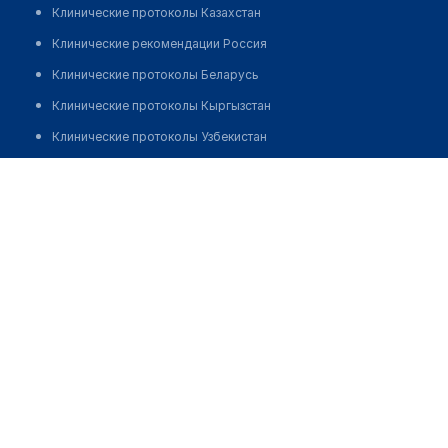
Клинические протоколы Казахстан
Клинические рекомендации Россия
Клинические протоколы Беларусь
Клинические протоколы Кыргызстан
Клинические протоколы Узбекистан
Клинические протоколы диагностики и лечения
Врачебная амбулатория с. Женис
Обзоры мировой медицинской периодики
Позвонить
Заболевания: обзорные статьи
Новости здравоохранения
Медикаменты
Лабораторные показатели
Медицинские термины
Мобильные приложения
клиникам
МИС для клиники