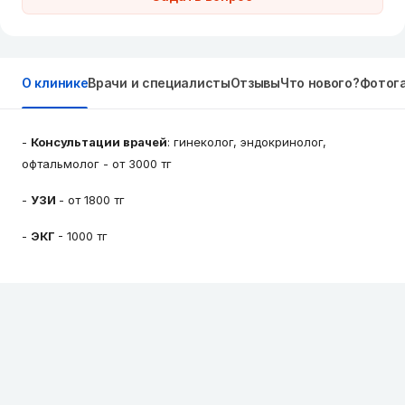
О клинике
Врачи и специалисты
Отзывы
Что нового?
Фотог
-
Консультации врачей
: гинеколог, эндокринолог,
офтальмолог - от 3000 тг
-
УЗИ
- от 1800 тг
-
ЭКГ
- 1000 тг