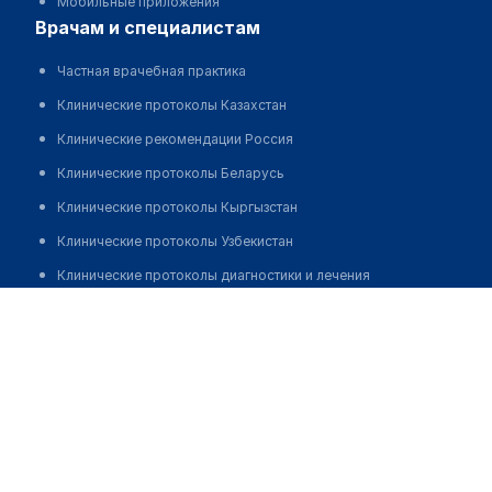
Мобильные приложения
врачам и специалистам
Частная врачебная практика
Клинические протоколы Казахстан
Клинические рекомендации Россия
Клинические протоколы Беларусь
Клинические протоколы Кыргызстан
Клинические протоколы Узбекистан
Клинические протоколы диагностики и лечения
Клиника "АТЛАНТ"
Обзоры мировой медицинской периодики
Заболевания: обзорные статьи
Позвонить
Новости здравоохранения
Медикаменты
Лабораторные показатели
Медицинские термины