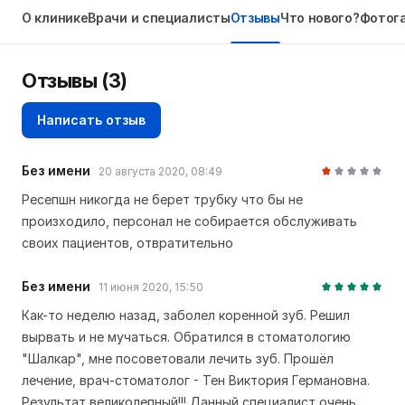
О клинике
Врачи и специалисты
Отзывы
Что нового?
Фотог
Отзывы
(3)
Написать отзыв
Без имени
20 августа 2020, 08:49
Ресепшн никогда не берет трубку что бы не
произходило, персонал не собирается обслуживать
своих пациентов, отвратительно
Без имени
11 июня 2020, 15:50
Как-то неделю назад, заболел коренной зуб. Решил
вырвать и не мучаться. Обратился в стоматологию
"Шалкар", мне посоветовали лечить зуб. Прошёл
лечение, врач-стоматолог - Тен Виктория Германовна.
Результат великолепный!!! Данный специалист очень