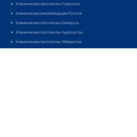
Клинические протоколы Казахстан
Клинические рекомендации Россия
Клинические протоколы Беларусь
Клинические протоколы Кыргызстан
Клинические протоколы Узбекистан
Клинические протоколы диагностики и лечения
Сельская больница с. Чарын
Обзоры мировой медицинской периодики
Позвонить
Заболевания: обзорные статьи
Новости здравоохранения
Медикаменты
Лабораторные показатели
Медицинские термины
Мобильные приложения
клиникам
МИС для клиники