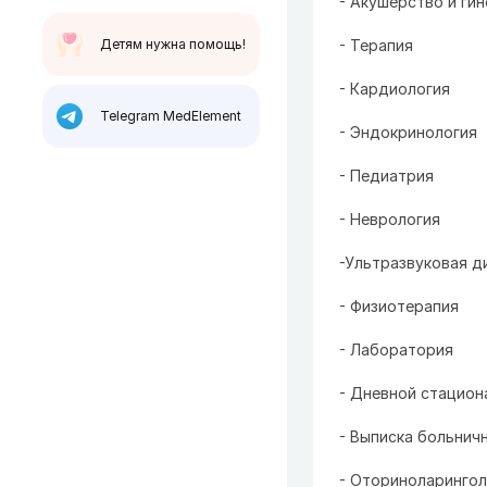
- Акушерство и ги
Детям нужна помощь!
- Терапия
- Кардиология
Telegram MedElement
- Эндокринология
- Педиатрия
- Неврология
-Ультразвуковая д
- Физиотерапия
- Лаборатория
- Дневной стацион
- Выписка больнич
- Оториноларингол