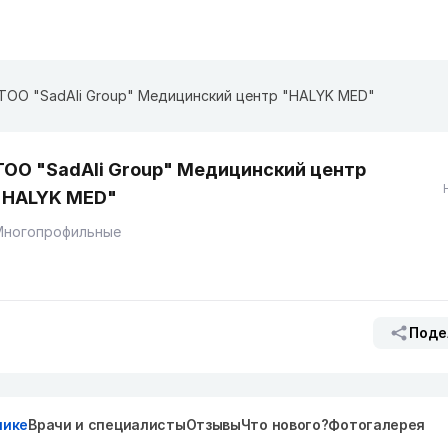
TOO "SadAli Group" Медицинский центр "HALYK MED"
TOO "SadAli Group" Медицинский центр
"HALYK MED"
Многопрофильные
Поде
нике
Врачи и специалисты
Отзывы
Что нового?
Фотогалерея