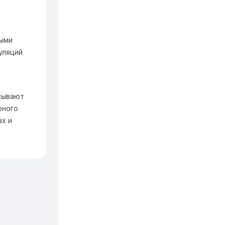
ными
уляций
х
асывают
рного
ах и