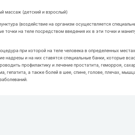
ый массаж (детский и взрослый)
упунктура (воздействие на организм осуществляется специаль
ые точки на теле посредством введения их в эти точки и манип
роцедура при которой на теле человека в определенных места
е надрезы и на них ставятся специальные банки, которые вс
проводить профилактику и лечение простатита, геморроя, саха
а, гепатита, а также болей в шее, спине, голове, плечах, мышц
заболеваний.