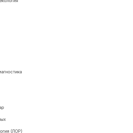
некология
иагностика
ар
ных
огия (ЛОР)