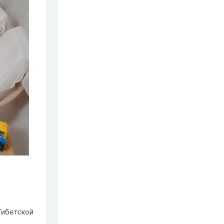
Тибетской