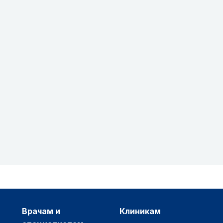
врачам и
клиникам