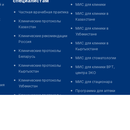
специалистам
й и
МИС для клиники
Частная врачебная практика
МИС для клиники в
к
Казахстане
Клинические протоколы
Казахстан
МИС для клиники в
Узбекистане
Клинические рекомендации
Россия
МИС для клиники в
Кыргызстане
Клинические протоколы
Беларусь
МИС для стоматологии
Клинические протоколы
МИС для клиники ВРТ,
Кыргызстан
центра ЭКО
Клинические протоколы
МИС для стационара
ния
Узбекистан
Программа для аптеки
Клинические протоколы
Автоматизация блока
диагностики и лечения
питания
Обзоры мировой
Реклама и продвижение
медицинской периодики
клиник
Заболевания: обзорные
Разработка сайта клиники