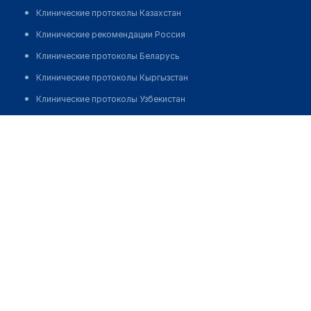
Клинические протоколы Казахстан
Клинические рекомендации Россия
Клинические протоколы Беларусь
Клинические протоколы Кыргызстан
Клинические протоколы Узбекистан
Клинические протоколы диагностики и лечения
Стоматология "WHITE VITA STOM"
Обзоры мировой медицинской периодики
Позвонить
Заболевания: обзорные статьи
Новости здравоохранения
Медикаменты
Лабораторные показатели
Медицинские термины
Мобильные приложения
клиникам