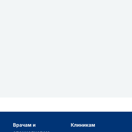
врачам и
клиникам