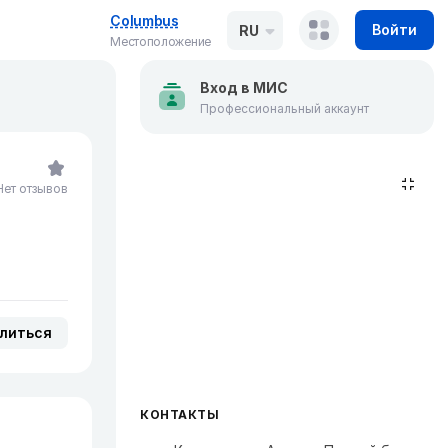
Columbus
Войти
RU
Местоположение
Вход в МИС
Профессиональный аккаунт
Нет отзывов
литься
КОНТАКТЫ