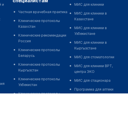
специалистам
й и
МИС для клиники
Частная врачебная практика
МИС для клиники в
к
Казахстане
Клинические протоколы
Казахстан
МИС для клиники в
Узбекистане
Клинические рекомендации
Россия
МИС для клиники в
Кыргызстане
Клинические протоколы
Беларусь
МИС для стоматологии
Клинические протоколы
МИС для клиники ВРТ,
Кыргызстан
центра ЭКО
Клинические протоколы
МИС для стационара
ния
Узбекистан
Программа для аптеки
Клинические протоколы
Автоматизация блока
диагностики и лечения
питания
Обзоры мировой
Реклама и продвижение
медицинской периодики
клиник
Заболевания: обзорные
Разработка сайта клиники