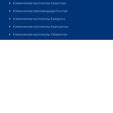
Клинические протоколы Казахстан
Клинические рекомендации Россия
Клинические протоколы Беларусь
Клинические протоколы Кыргызстан
Клинические протоколы Узбекистан
Клинические протоколы диагностики и лечения
Врачебная амбулатория с. Жолек
Обзоры мировой медицинской периодики
Позвонить
Заболевания: обзорные статьи
Новости здравоохранения
Медикаменты
Лабораторные показатели
Медицинские термины
Мобильные приложения
клиникам
МИС для клиники