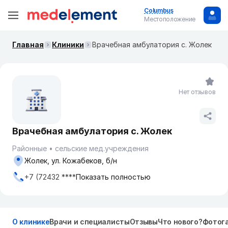
Columbus
Местоположение
Главная
Клиники
Врачебная амбулатория с. Жолек
Нет отзывов
Врачебная амбулатория с. Жолек
Районные
сельские мед.учреждения
Жолек, ул. Кожабеков, б/н
+7 (72432 ****
Показать полностью
О клинике
Врачи и специалисты
Отзывы
Что нового?
Фотог