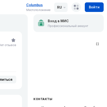
Columbus
Войти
RU
Местоположение
Вход в МИС
Профессиональный аккаунт
Нет отзывов
литься
КОНТАКТЫ