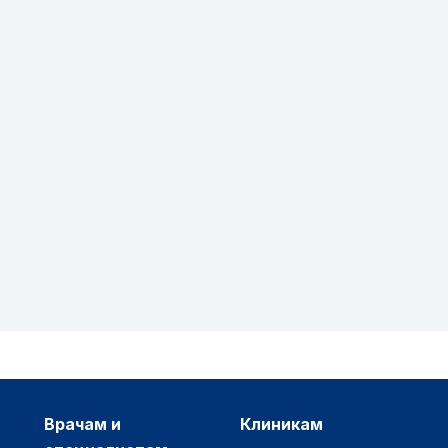
врачам и
клиникам