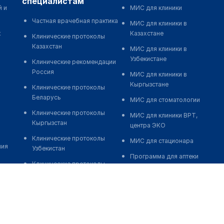
специалистам
й и
МИС для клиники
Частная врачебная практика
МИС для клиники в
к
Казахстане
Клинические протоколы
Казахстан
МИС для клиники в
Узбекистане
Клинические рекомендации
Россия
МИС для клиники в
Кыргызстане
Клинические протоколы
Беларусь
МИС для стоматологии
Клинические протоколы
МИС для клиники ВРТ,
Кыргызстан
центра ЭКО
Клинические протоколы
МИС для стационара
ния
Узбекистан
Программа для аптеки
Клинические протоколы
Автоматизация блока
диагностики и лечения
питания
Обзоры мировой
Реклама и продвижение
медицинской периодики
клиник
Заболевания: обзорные
Разработка сайта клиники