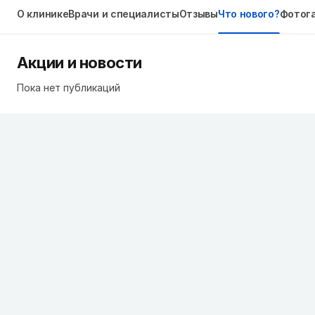
О клинике
Врачи и специалисты
Отзывы
Что нового?
Фотог
Акции и новости
Пока нет публикаций