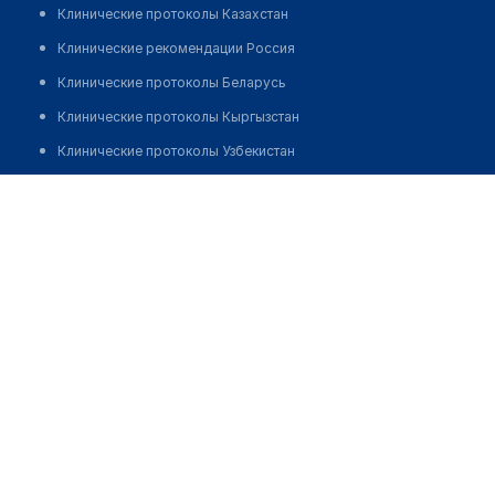
Клинические протоколы Казахстан
Клинические рекомендации Россия
Клинические протоколы Беларусь
Клинические протоколы Кыргызстан
Клинические протоколы Узбекистан
Клинические протоколы диагностики и лечения
Стоматологический центр "ДЕНТАМАРИ"
Обзоры мировой медицинской периодики
Позвонить
Заболевания: обзорные статьи
Новости здравоохранения
Медикаменты
Лабораторные показатели
Медицинские термины
Мобильные приложения
клиникам
МИС для клиники