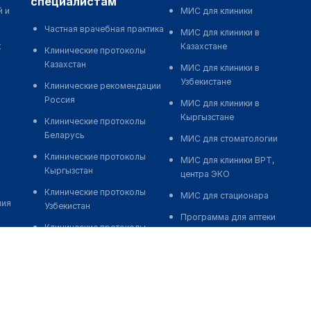
специалистам
й и
МИС для клиники
Частная врачебная практика
МИС для клиники в
к
Казахстане
Клинические протоколы
Казахстан
МИС для клиники в
Узбекистане
Клинические рекомендации
Россия
МИС для клиники в
Кыргызстане
Клинические протоколы
Беларусь
МИС для стоматологии
Клинические протоколы
МИС для клиники ВРТ,
Кыргызстан
центра ЭКО
Клинические протоколы
МИС для стационара
ния
Узбекистан
Программа для аптеки
Клинические протоколы
Автоматизация блока
диагностики и лечения
питания
Обзоры мировой
Реклама и продвижение
медицинской периодики
клиник
Заболевания: обзорные
Разработка сайта клиники